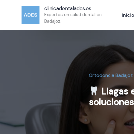
Ir
clinicadentalades.es
al
Expertos en salud dental en
Inici
contenido
Badajoz.
Ortodoncia Badajoz
Llagas e
soluciones