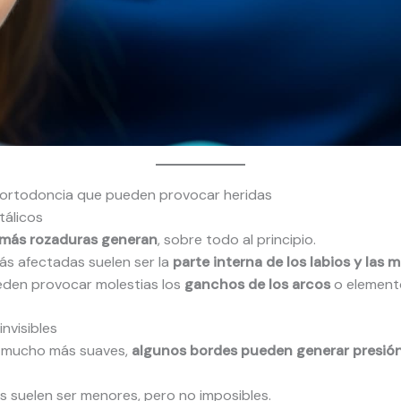
ortodoncia que pueden provocar heridas
tálicos
más rozaduras generan
, sobre todo al principio.
ás afectadas suelen ser la
parte interna de los labios y las me
den provocar molestias los
ganchos de los arcos
o elemento
invisibles
 mucho más suaves,
algunos bordes pueden generar presió
s suelen ser menores, pero no imposibles.