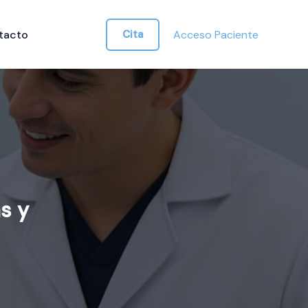
tacto
Cita
Acceso Paciente
s y