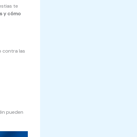
stias te
as y cómo
 contra las
bién pueden