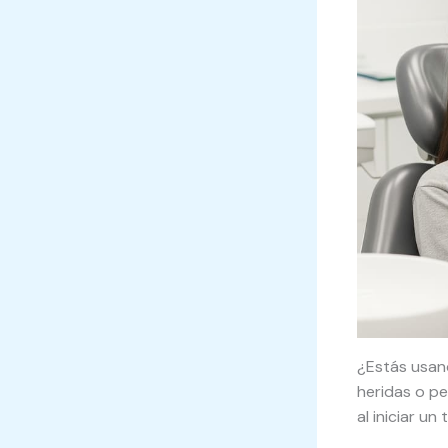
¿Estás usan
heridas o pe
al iniciar u