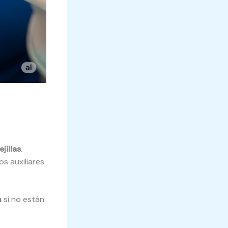
jillas
.
s auxiliares.
n
si no están