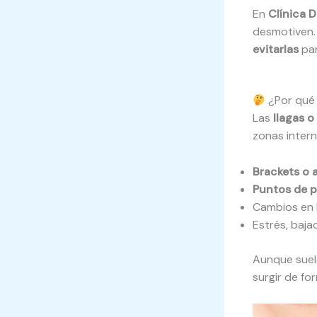
En
Clínica 
desmotiven.
evitarlas
par
¿Por qué 
Las
llagas o
zonas intern
Brackets o 
Puntos de p
Cambios en l
Estrés, baj
Aunque suel
surgir de fo